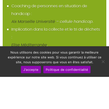
Coaching de personnes en situation de
handicap :
Aix Marseille Université
– cellule handicap.
Implication dans la collecte et le tri de déchets
:
Elise Méditerranée
.
Formation de publics vulnérables :
Nous utilisons des cookies pour vous garantir la meilleure
expérience sur notre site web. Si vous continuez à utiliser ce
Tremplins du cœur
(programme100%
site, nous supposerons que vous en êtes satisfait.
inclusion).
J'accepte
Politique de confidentialité